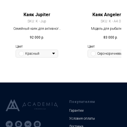
Каяк Jupiter
Каяк Angeler 4.
SKU:
K - Jup
SKU:
K - А4.0
Семейный каяк для активного
Модель для рыбалки и
отдыха — устойчивый и быстро
водной охоты с высок
92 000
р.
83 000
р.
разгоняется
грузоподъёмностью
Цвет
Цвет
Красный
Серо-коричневый
Покупателям
Гарантии
Условия оплаты
Доставка