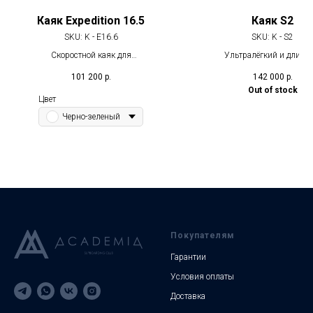
Каяк Expedition 16.5
Каяк S2
SKU:
K - E16.6
SKU:
K - S2
Скоростной каяк для
Ультралёгкий и длинн
путешествий на длинные
двухместный каяк дл
101 200
р.
142 000
р.
расстояния
небольших походов
Out of stock
Цвет
Черно-зеленый
Покупателям
Гарантии
Условия оплаты
Доставка