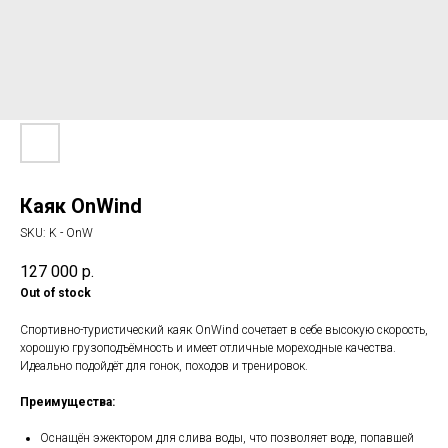
Каяк OnWind
SKU:
K - OnW
127 000
р.
Out of stock
Спортивно-туристический каяк OnWind сочетает в себе высокую скорость,
хорошую грузоподъёмность и имеет отличные мореходные качества.
Идеально подойдёт для гонок, походов и тренировок.
Преимущества:
Оснащён эжектором для слива воды, что позволяет воде, попавшей