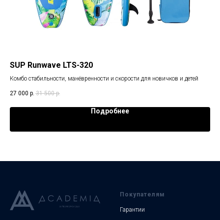
SUP Runwave LTS-320
Ка
Комбо стабильности, манёвренности и скорости для новичков и детей
Сем
27 000
р.
31 500
р.
106
Подробнее
Покупателям
Гарантии