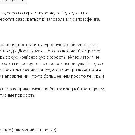
ль, хорошо держит курсовую. Подходит для
е хотят развиваться в направления сапсерфинга.
озволяет сохранять курсовую устойчивость за
ти воды. Доска узкая — это позволяет быстрее её
 высокую крейсерскую скорость, её геометрия не
ороты и раскрутки так легко и непринуждённо, как
 доска интересна для тех, кто хочет развиваться в
м направлении что-то большее, чем просто ленивый
щего коврика смещено ближе к задней трети доски,
ртивные повороты.
авное (алюминий + пластик)