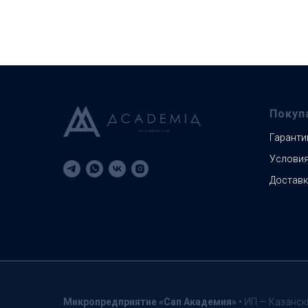
Покуп
Гаранти
Условия
Доставк
Микропредприятие «Сап
Академия»
• ИП — Казанск