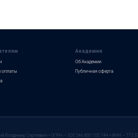
ателям
Академия
и
Об Академии
 оплаты
Публичная оферта
а
ий Владимир Сергеевич • ОГРН — 320 246 800 105 744 • ИНН — 772 3