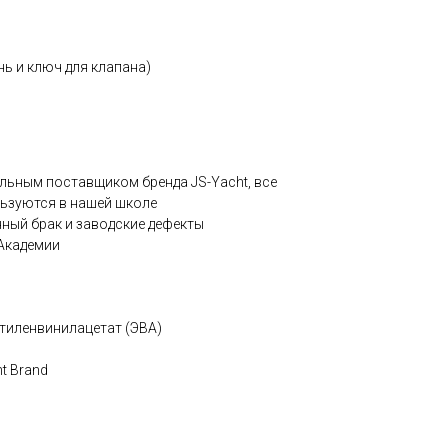
ь и ключ для клапана)
льным поставщиком бренда JS-Yacht, все
ьзуются в нашей школе
ный брак и заводские дефекты
 Академии
этиленвинилацетат (ЭВА)
t Brand