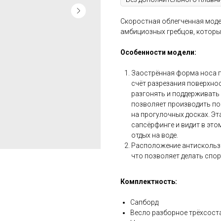
Скоростная облегченная моде
амбициозных гребцов, которы
Особенности модели:
Заострённая форма носа п
счёт разрезания поверхнос
разгонять и поддерживать
позволяет производить пов
на прогулочных досках. Эта
сапсёрфинге и видит в это
отдых на воде.
Расположение антискользя
что позволяет делать спо
Комплектность:
Сапборд
Весло разборное трёхсост