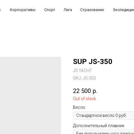
а
Корпоративы
Спорт
Лига
Страхование
Экспедици
SUP JS-350
JS YACHT
SKU:
JS-350
22 500
р.
Out of stock
Весло
Дополнительный плавник