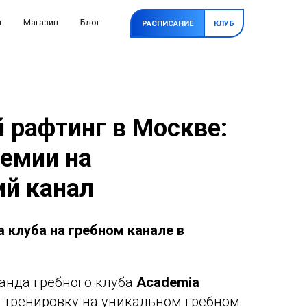
и
Магазин
Блог
РАСПИСАНИЕ
КЛУБ
 рафтинг в Москве:
емии на
й канал
 клуба на гребном канале в
манда гребного клуба
Academia
 тренировку на уникальном гребном