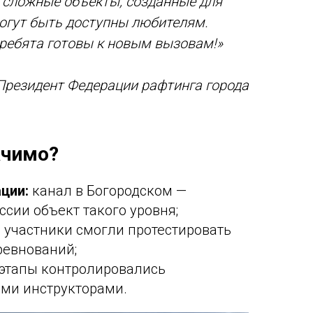
е сложные объекты, созданные для
огут быть доступны любителям.
 ребята готовы к новым вызовам!»
Президент Федерации рафтинга города
ачимо?
ции:
канал в Богородском —
сии объект такого уровня;
:
участники смогли протестировать
ревнований;
этапы контролировались
ми инструкторами.