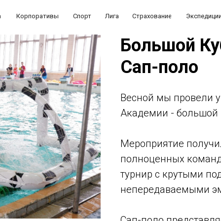
а
Корпоративы
Спорт
Лига
Страхование
Экспедици
Большой Ку
Сап-поло
Весной мы провели 
Академии - большой 
Мероприятие получи
полноценных команд,
турнир с крутыми по
непередаваемыми э
Сап-поло представляе