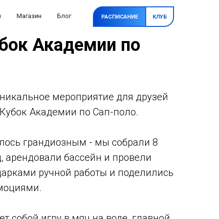
и
Магазин
Блог
РАСПИСАНИЕ
КЛУБ
бок Академии по
уникальное мероприятие для друзей
Кубок Академии по Сап-поло.
лось грандиозным - мы собрали 8
 арендовали бассейн и провели
дарками ручной работы и поделились
моциями.
т собой игру в мяч на воде, главной