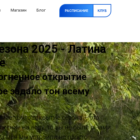
и
Магазин
Блог
РАСПИСАНИЕ
КЛУБ
езона 2025 - Латина
е
 огненное открытие
ое задало тон всему
умаете, что открытие сезона — это
жение на воду, то вы не были с нами
23 мая мы устроили не просто