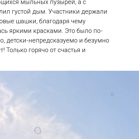
щихся мыльных пузырей, а с
алил густой дым. Участники держали
овые шашки, благодаря чему
сь яркими красками. Это было по-
, детски-непредсказуемо и безумно
т! Только горячо от счастья и