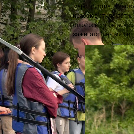
мероприятие, а нас
красок
в стиле латино
отголоски этой вечер
зажигательными рит