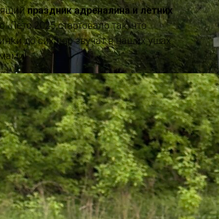
тоящий
праздник адреналина и летних
. Лето 2025 стартовало так, что
инки до сих пор звучат в наших ушах
мами!