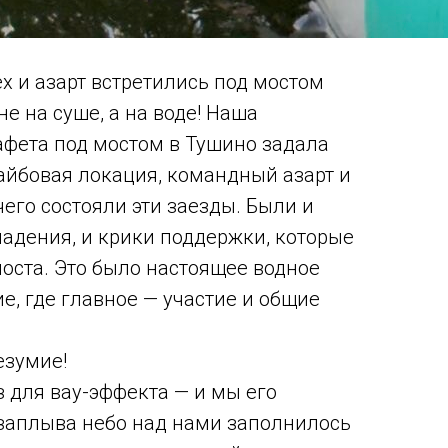
ех и азарт встретились под мостом
е на суше, а на воде! Наша
афета под мостом в Тушино задала
айбовая локация, командный азарт и
чего состояли эти заезды. Были и
падения, и крики поддержки, которые
моста. Это было настоящее водное
е, где главное — участие и общие
езумие!
для вау-эффекта — и мы его
 заплыва небо над нами заполнилось