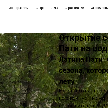
а
Корпоративы
Спорт
Лига
Страхование
Экспедици
Открытие с
Пати на вод
Латина Пати:
сезона, котор
лету
Если вы до сих пор д
просто вынести снаря
в прошлую пятницу! 