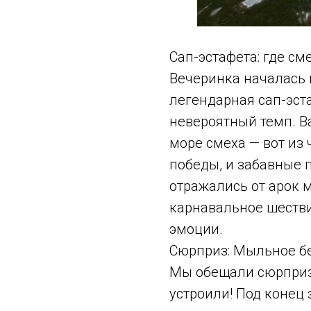
Сап-эстафета: где см
Вечеринка началась н
легендарная сап-эст
невероятный темп. В
море смеха — вот из 
победы, и забавные 
отражались от арок 
карнавальное шестви
эмоции.
Сюрприз: Мыльное б
Мы обещали сюрприз 
устроили! Под конец