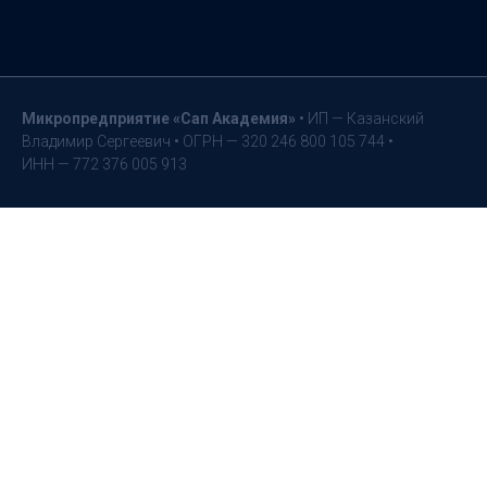
Микропредприятие «Сап
Академия»
• ИП — Казанский
Владимир Сергеевич • ОГРН — 320 246 800 105 744 •
ИНН — 772 376 005 913