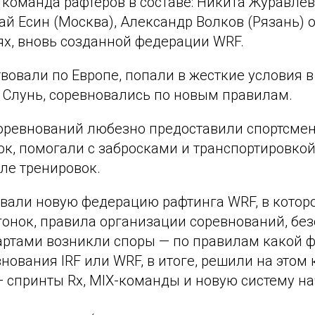
 команда рафтеров в составе: Никита Журавлев
й Есин (Москва), Александр Волков (Рязань) 
ях, вновь созданной федерации WRF.
вовали по Европе, попали в жесткие условия 
. Слунь, соревновались по новым правилам.
оревнований любезно предоставили спортсмен
к, помогали с забросками и транспортировкой
ле тренировок.
вали новую федерацию рафтинга WRF, в котор
онок, правила организации соревнований, безо
тартами возникли споры — по правилам какой 
нования IRF или WRF, в итоге, решили на этом 
 спринты Rx, MIX-команды и новую систему на