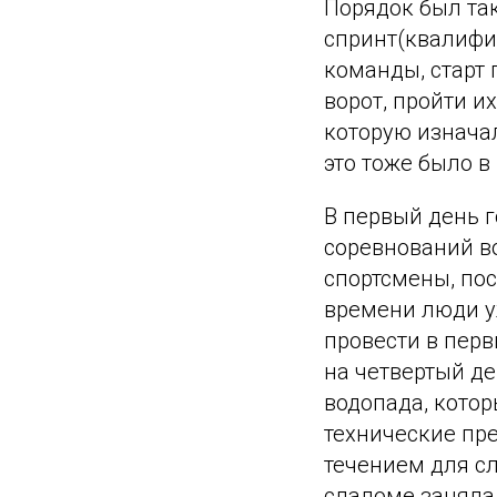
Порядок был так
спринт(квалифик
команды, старт
ворот, пройти и
которую изнача
это тоже было в
В первый день г
соревнований во
спортсмены, пос
времени люди у
провести в перв
на четвертый де
водопада, кото
технические пре
течением для сл
слаломе заняла 