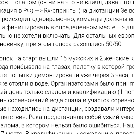
ов — слалом (он ни на что не влиял, давал тол
ация в РФ) —> Rx-спринты (на дистанции 3е вор
 происходит одновременно, команды должны вы
х и финишировать в определенном месте —> дл
льно не хотели включать. Для остальных евро
 новинку, при этом голоса разошлись 50/50.
онок на старт вышли 15 мужских и 2 женские 
да прибывала на глазах, палатку в которой гр
ле попытки демонтировали уже через 3 часа, т.
же стояли в воде. Организаторами было прин
ый день только слалом и квалификацию (1 поп
нь соревнований вода спала и участок соревн
рые находились на дистанции, создавали инте
пятствия. Река представляла собой узкий уча
алома, в котором нельзя было ошибиться. Наш
7 место. В квалификации, к сожалению, перев