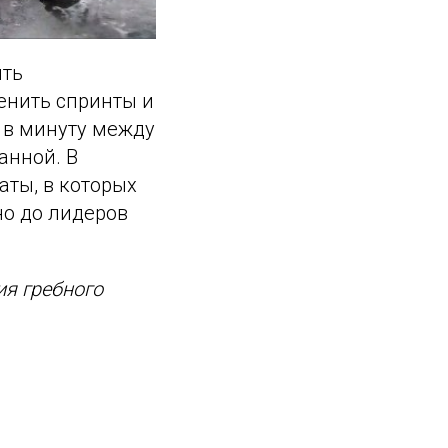
ить
енить спринты и
 в минуту между
анной. В
аты, в которых
но до лидеров
ия гребного