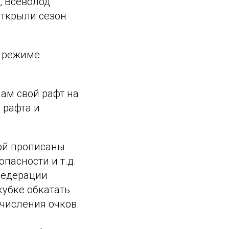
, Всеволод
открыли сезон
в режиме
ам свой рафт на
 рафта и
ой прописаны
пасности и т.д.
федерации
кубке обкатать
числения очков.