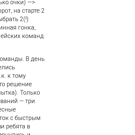
ько очки) —>
от, на старте 2
брать 2(!)
инная гонка,
пейских команд
команды. В день
елись
к. к тому
ято решение
ытка). Только
ований — три
ресные
сток с быстрым
и ребята в
ернулись и