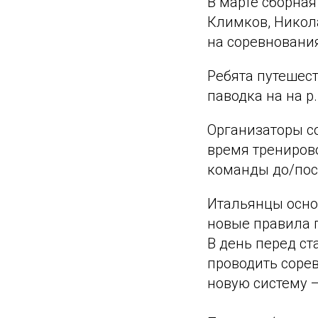
В марте сборная
Климков, Никола
на соревновани
Ребята путешест
паводка на на р
Организаторы с
время тренирово
команды до/пос
Итальянцы осно
новые правила г
В день перед с
проводить сорев
новую систему —