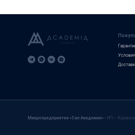
Покуп
Гаранти
Условия
Доставк
Микропредприятие «Сап
Академия»
• ИП — Казанск