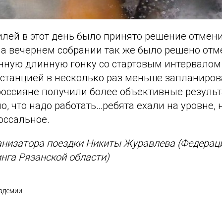
илей в этот день было принято решение отмен
На вечернем собрании так же было решено отм
нную длинную гонку со стартовым интервалом
станцией в несколько раз меньше запланиров
россияне получили более объективные результ
о, что надо работать…ребята ехали на уровне, 
оссальное.
анизатора поездки Никиты Журавлева (Федерац
нга Рязанской области)
адемии