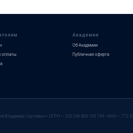
ателям
Академия
и
Об Академии
 оплаты
Публичная оферта
а
ий Владимир Сергеевич • ОГРН — 320 246 800 105 744 • ИНН — 772 3