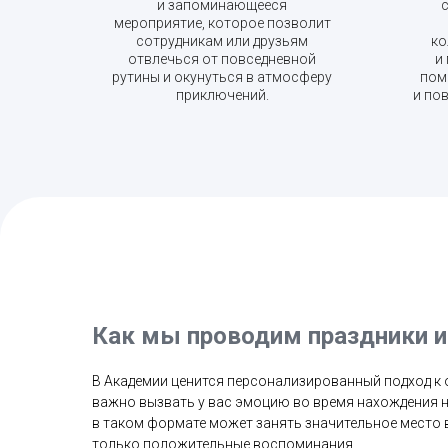
и запоминающееся
мероприятие, которое позволит
сотрудникам или друзьям
ко
отвлечься от повседневной
и
рутины и окунуться в атмосферу
пом
приключений.
и по
Как мы проводим праздники 
В Академии ценится персонализированный подход к 
важно вызвать у вас эмоцию во время нахождения на
в таком формате может занять значительное место 
только положительные воспоминания.