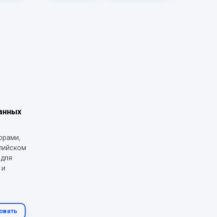
анных
орами,
лийском
 для
 и
овать