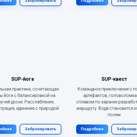
обнее
Забронировать
Подробнее
Забронир
SUP-йога
SUP-квест
льная практика, сочетающая
Командное приключение с п
ы йоги с балансировкой на
артефактов, головоломка
учей доске. Расслабление,
сплавом по заранее разрабо
трация, единение с природой.
маршруту. Вода становится 
полем.
обнее
Забронировать
Подробнее
Забронир