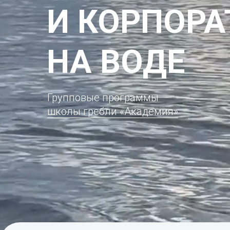
И КОРПОР
НА ВОДЕ
Групповые программы
школы гребли «Академия»