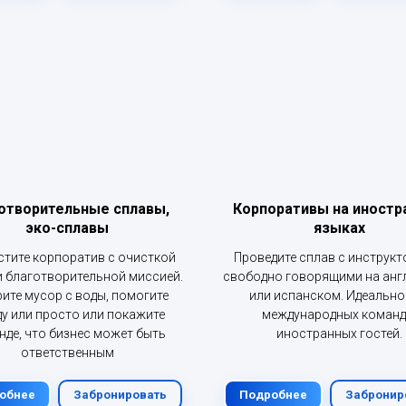
отворительные сплавы,
Корпоративы на иностр
эко-сплавы
языках
тите корпоратив с очисткой
Проведите сплав с инструкт
и благотворительной миссией.
свободно говорящими на анг
ите мусор с воды, помогите
или испанском. Идеально
у или просто или покажите
международных команд
нде, что бизнес может быть
иностранных гостей.
ответственным
обнее
Забронировать
Подробнее
Забронир