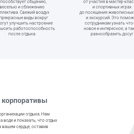
способствует общению,
от участия в мастер-кла
веселью и сближению
и спортивных играх
ллектива. Свежий воздух
до посещения живописных
 прекрасные виды вокруг
и экскурсий. Это помож
огут улучшить настроение
сотрудникам узнать что
высить работоспособность
новое и интересное, а та
после отдыха.
разнообразить досуг
и корпоративы
организации отдыха. Нам
 воде и показать, что отдых
в вашем сердце, оставив