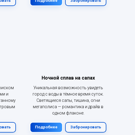
овать
Подробнее
Забронировать
Ночной сплав на сапах
оиском
Уникальная возможность увидеть
ми и
город с воды в тёмное время суток.
танному
Светящиеся сапы, тишина, огни
игровым
мегаполиса — романтика и драйв в
одном флаконе.
овать
Подробнее
Забронировать