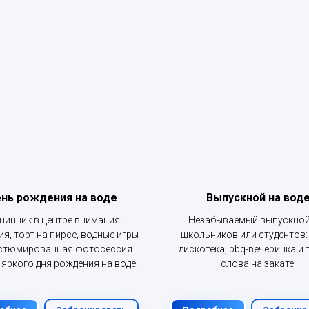
нь рождения на воде
Выпускной на вод
нинник в центре внимания:
Незабываемый выпускной
я, торт на пирсе, водные игры
школьников или студентов:
стюмированная фотосессия.
дискотека, bbq-вечеринка и 
 яркого дня рождения на воде.
слова на закате.